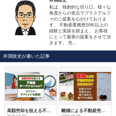
井澗政史
私は、独創的な切り口、様々な
角度からの視点でプラスアルフ
ァのご提案を心がけておりま
す。 不動産業務歴20年以上の
経験と実績を踏まえ、 お客様
にとって最善の提案をさせて頂
きます。 売...
井澗政史が書いた記事
高額売却を狙える不動産オークションとは？メリット・デメリットも解説！
離婚による不動産売却の注意点とは？財産分与や売却方法と媒介契約の選び方も解説
2026-07-07
2025-09-09