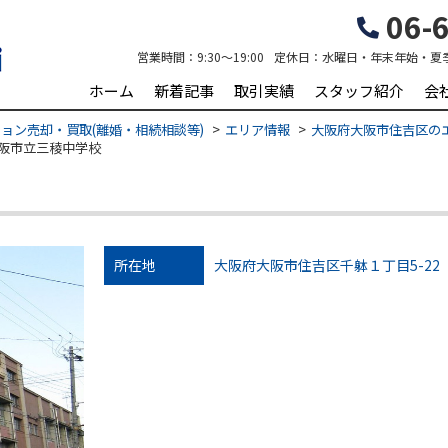
06-6
営業時間：
9:30～19:00
定休日：
水曜日・年末年始・夏
ホーム
新着記事
取引実績
スタッフ紹介
会
ョン売却・買取(離婚・相続相談等)
エリア情報
大阪府大阪市住吉区の
阪市立三稜中学校
所在地
大阪府大阪市住吉区千躰１丁目5-22