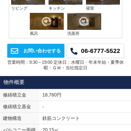
リビング
キッチン
寝室
風呂
洗面所
06-6777-5522
お問い合わせする
営業時間：9:30～19:00 定休日：水曜日・年末年始・夏季休
暇・ＧＷ・当社指定日
物件概要
修繕積立金
18,760円
修繕積立基金
-
建物構造
鉄筋コンクリート
バルコニー面積
20.15㎡