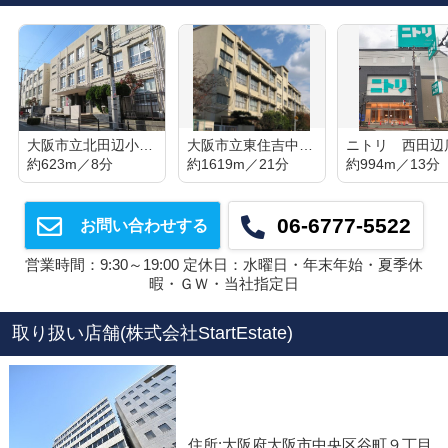
大阪市立北田辺小学校
大阪市立東住吉中学校
ニトリ 西田辺
約623m／8分
約1619m／21分
約994m／13分
06-6777-5522
お問い合わせする
営業時間：9:30～19:00 定休日：水曜日・年末年始・夏季休
暇・ＧＷ・当社指定日
取り扱い店舗(株式会社StartEstate)
住所:大阪府大阪市中央区谷町９丁目